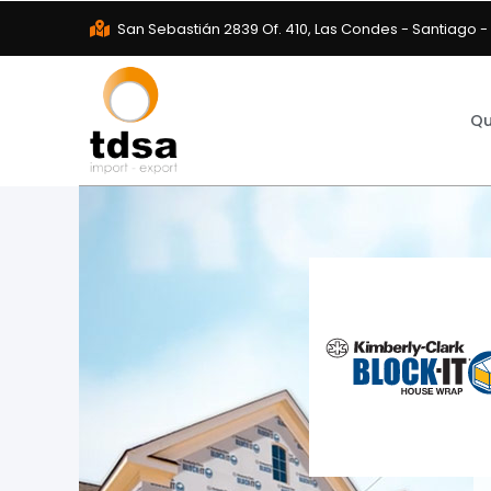
San Sebastián 2839 Of. 410, Las Condes - Santiago -
Qu